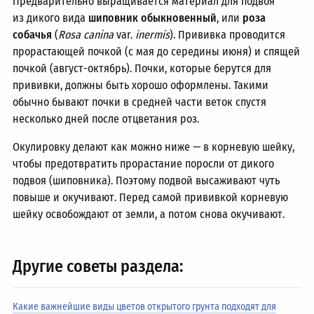
Предварительно выращивается материал для подвоя
из дикого вида
шиповник обыкновенный
, или
роза
собачья
(
Rosa canina
var.
inermis
). Прививка проводится
прорастающей почкой (с мая до середины июня) и спящей
почкой (август-октябрь). Почки, которые берутся для
прививки, должны быть хорошо оформлены. Такими
обычно бывают почки в средней части веток спустя
несколько дней после отцветания роз.
Окулировку делают как можно ниже — в корневую шейку,
чтобы предотвратить прорастание поросли от дикого
подвоя (шиповника). Поэтому подвой высаживают чуть
повыше и окучивают. Перед самой прививкой корневую
шейку освобождают от земли, а потом снова окучивают.
Другие советы раздела:
Какие важнейшие виды цветов открытого грунта подходят для