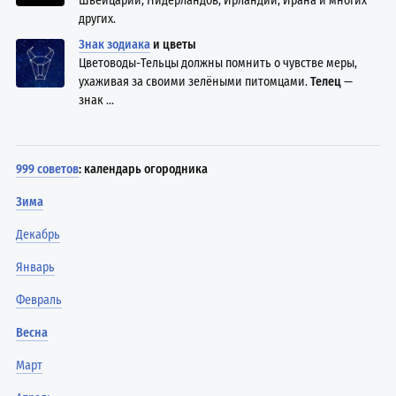
Швейцарии, Нидерландов, Ирландии, Ирана и многих
других.
Знак зодиака
и цветы
Цветоводы-Тельцы должны помнить о чувстве меры,
ухаживая за своими зелёными питомцами.
Телец
—
знак ...
999 советов
: календарь огородника
Зима
Декабрь
Январь
Февраль
Весна
Март