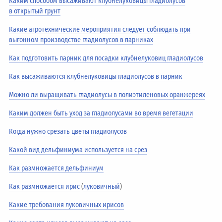
Каким способом высаживают клубнелуковицы гладиолусов
в открытый грунт
Какие агротехнические мероприятия следует соблюдать при
выгонном производстве гладиолусов в парниках
Как подготовить парник для посадки клубнелуковиц гладиолусов
Как высаживаются клубнелуковицы гладиолусов в парник
Можно ли выращивать гладиолусы в полиэтиленовых оранжереях
Каким должен быть уход за гладиолусами во время вегетации
Когда нужно срезать цветы гладиолусов
Какой вид дельфиниума используется на срез
Как размножается дельфиниум
Как размножается ирис
(
луковичный
)
Какие требования луковичных ирисов