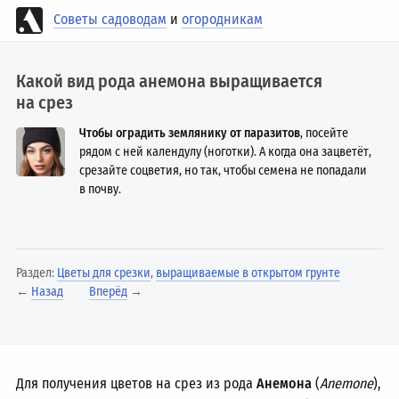
Советы садоводам
и
огородникам
Какой вид рода анемона выращивается
на срез
Чтобы оградить землянику от паразитов
, посейте
рядом с ней календулу (ноготки). А когда она зацветёт,
срезайте соцветия, но так, чтобы семена не попадали
в почву.
Раздел:
Цветы для срезки
,
выращиваемые в открытом грунте
←
Назад
Вперёд
→
Для получения цветов на срез из рода
Анемона
(
Anemone
),