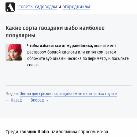
Советы садоводам
и
огородникам
Какие сорта гвоздики шабо наиболее
популярны
Чтобы избавиться от муравейника,
полейте его
раствором борной кислоты или кипятком, затем
обложите зубчиками чеснока по периметру и посыпьте
солью.
Раздел:
Цветы для срезки
,
выращиваемые в открытом грунте
←
Назад
Вперёд
→
Среди
гвоздик Шабо
наибольшим спросом из-за