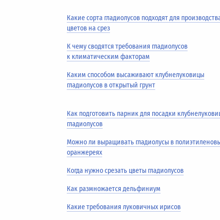
Какие сорта гладиолусов подходят для производств
цветов на срез
К чему сводятся требования гладиолусов
к климатическим факторам
Каким способом высаживают клубнелуковицы
гладиолусов в открытый грунт
Как подготовить парник для посадки клубнелукови
гладиолусов
Можно ли выращивать гладиолусы в полиэтиленов
оранжереях
Когда нужно срезать цветы гладиолусов
Как размножается дельфиниум
Какие требования луковичных ирисов