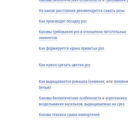
Каковы биологические особенности
и
требования 
На каком расстоянии рекомендуется сажать розы
Как производят посадку роз
Каковы требования роз в отношении питательных
элементов
Как формируется крона привитых роз
Как нужно срезать цветки роз
Как выращивается ромашка
(
нивяник
, или
поповн
белый
)
Каковы биологические особенности
и
агротехника
возделывания васильков
,
выращиваемых на срез
Какова техника сушки иммортелей