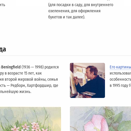
ить
(для посадки в саду, для внутреннего
озеленения, для оформления
букетов и так далее).
да
 Beningfield
(1936 — 1998) родился
Его картин
у в возрасте 15 лет, как
использова
мя второй мировой войны, семья
особенности
сть — Редборн, Хартфордшир, где
в 1995 году
альнейшую жизнь.