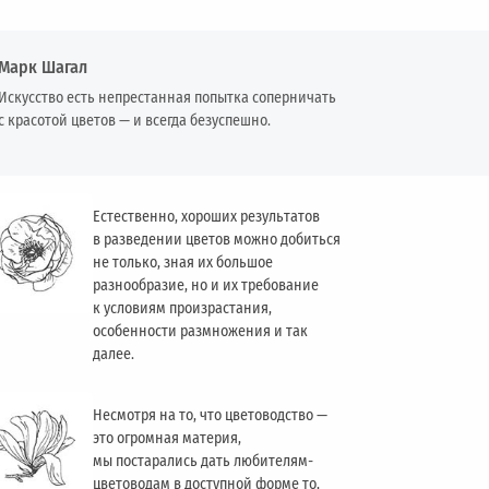
Марк Шагал
Искусство есть непрестанная попытка соперничать
с красотой цветов — и всегда безуспешно.
Естественно, хороших результатов
в разведении цветов можно добиться
не только, зная их большое
разнообразие, но и их требование
к условиям произрастания,
особенности размножения и так
далее.
Несмотря на то, что цветоводство —
это огромная материя,
мы постарались дать любителям-
цветоводам в доступной форме то,