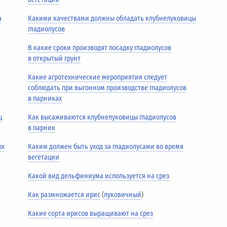
а
Какими качествами должны обладать клубнелуковицы
гладиолусов
В какие сроки производят посадку гладиолусов
в открытый грунт
Какие агротехнические мероприятия следует
соблюдать при выгонном производстве гладиолусов
в парниках
ц
Как высаживаются клубнелуковицы гладиолусов
в парник
ых
Каким должен быть уход за гладиолусами во время
вегетации
Какой вид дельфиниума используется на срез
Как размножается ирис
(
луковичный
)
Какие сорта ирисов выращивают на срез