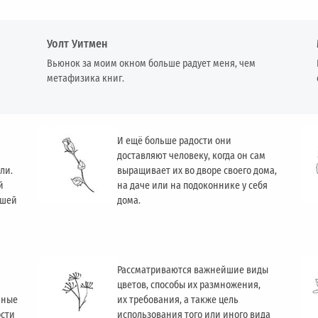
Уолт Уитмен
Вьюнок за моим окном больше радует меня, чем
метафизика книг.
И ещё больше радости они
доставляют человеку, когда он сам
ли.
выращивает их во дворе своего дома,
й
на даче или на подоконнике у себя
ашей
дома.
Рассматриваются важнейшие виды
цветов, способы их размножения,
чные
их требования, а также цель
ости
использования того или иного вида