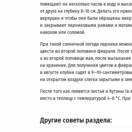
помещают на несколько часов в воду и выс
от друга на глубину
8–10 см.
Делать это нужн
верхушки и чтобы они были обращены вверх
и закрывают парниковыми рамами и матами
навозом или соломой.
При тихой солнечной погоде парники можно
цвести во второй половине февраля. После т
а во второй половице мая, после высыхания
на хранение. Для получения цветов в февр
в августе клубни садят в 9—10-сантиметро
на открытом воздухе слегка зарытыми в зем
После того как появятся листья и бутоны (в
место в теплицу с температурой
4–8
°C. При
Другие советы раздела: