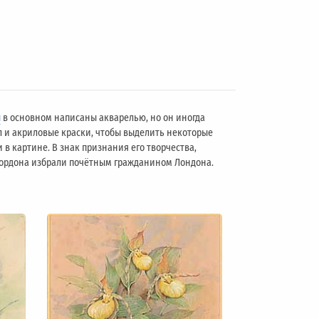
ы
в основном написаны акварелью, но он иногда
л и акриловые краски, чтобы выделить некоторые
 в картине. В знак признания его творчества,
 Гордона избрали почётным гражданином Лондонa.