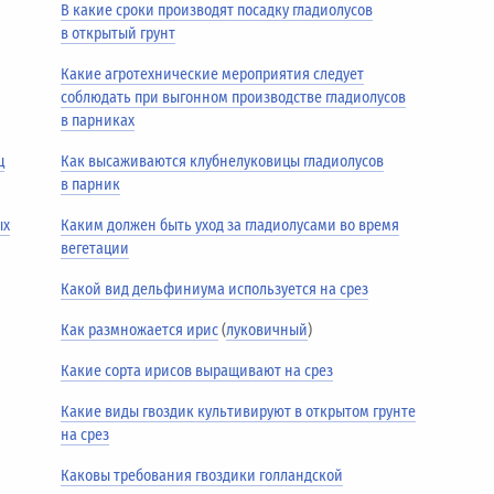
В какие сроки производят посадку гладиолусов
в открытый грунт
Какие агротехнические мероприятия следует
соблюдать при выгонном производстве гладиолусов
в парниках
ц
Как высаживаются клубнелуковицы гладиолусов
в парник
ых
Каким должен быть уход за гладиолусами во время
вегетации
Какой вид дельфиниума используется на срез
Как размножается ирис
(
луковичный
)
Какие сорта ирисов выращивают на срез
Какие виды гвоздик культивируют в открытом грунте
на срез
Каковы требования гвоздики голландской