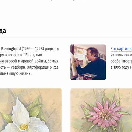
да
 Beningfield
(1936 — 1998) родился
Его картин
у в возрасте 15 лет, как
использова
мя второй мировой войны, семья
особенности
сть — Редборн, Хартфордшир, где
в 1995 году
альнейшую жизнь.