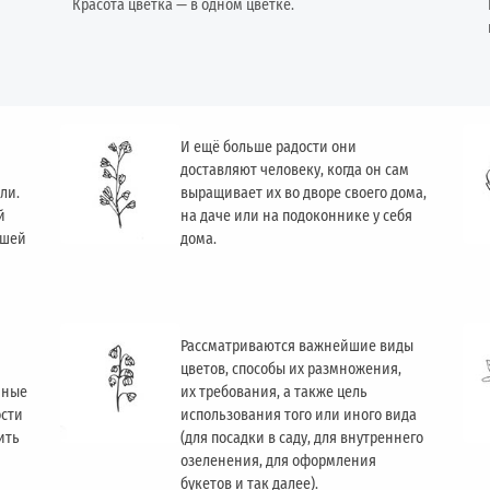
Красота цветка — в одном цветке.
И ещё больше радости они
доставляют человеку, когда он сам
ли.
выращивает их во дворе своего дома,
й
на даче или на подоконнике у себя
ашей
дома.
Рассматриваются важнейшие виды
цветов, способы их размножения,
чные
их требования, а также цель
ости
использования того или иного вида
ить
(для посадки в саду, для внутреннего
озеленения, для оформления
букетов и так далее).