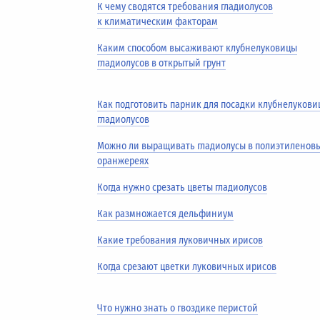
К чему сводятся требования гладиолусов
к климатическим факторам
Каким способом высаживают клубнелуковицы
гладиолусов в открытый грунт
Как подготовить парник для посадки клубнелукови
гладиолусов
Можно ли выращивать гладиолусы в полиэтиленов
оранжереях
Когда нужно срезать цветы гладиолусов
Как размножается дельфиниум
Какие требования луковичных ирисов
Когда срезают цветки луковичных ирисов
Что нужно знать о гвоздике перистой