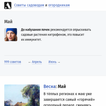
Советы садоводам
и
огородникам
Май
До набухания почек
рекомендуется опрыскивать
садовые растения нитрофеном, это повысит
их иммунитет.
999 советов
←
Апрель
Июнь
→
Весна
: Май
В тёплых регионах к маю уже
завершается самый «горячий»
огородный период, сменяясь