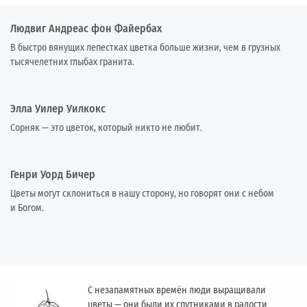
Людвиг Андреас фон Файербах
В быстро вянущих лепестках цветка больше жизни, чем в грузных
тысячелетних глыбах гранита.
Элла Уилер Уилкокс
Сорняк — это цветок, который никто не любит.
Генри Уорд Бичер
Цветы могут склониться в нашу сторону, но говорят они с небом
и Богом.
С незапамятных времён люди выращивали
цветы — они были их спутниками в радости