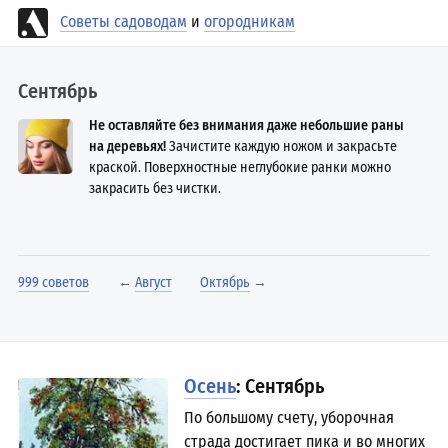
Советы садоводам
и
огородникам
Сентябрь
Не оставляйте без внимания даже небольшие раны
на деревьях!
Зачистите каждую ножом и закрасьте
краской. Поверхностные неглубокие ранки можно
закрасить без чистки.
999 советов
←
Август
Октябрь
→
Осень
: Сентябрь
По большому счету, уборочная
страда достигает пика и во многих