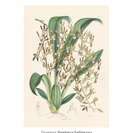
Гравюра
Джеймса Бейтмана