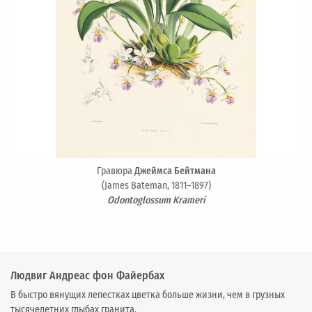
Гравюра
Джеймса Бейтмана
(James Bateman, 1811–1897)
Odontoglossum Krameri
Людвиг Андреас фон Файербах
В быстро вянущих лепестках цветка больше жизни, чем в грузных
тысячелетних глыбах гранита.