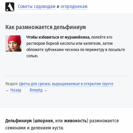
Советы садоводам
и
огородникам
Как размножается дельфиниум
Чтобы избавиться от муравейника,
полейте его
раствором борной кислоты или кипятком, затем
обложите зубчиками чеснока по периметру и посыпьте
солью.
Раздел:
Цветы для срезки
,
выращиваемые в открытом грунте
←
Назад
Вперёд
→
Дельфиниум
(
шпорник
, или
живокость
) размножается
семенами и делением куста.