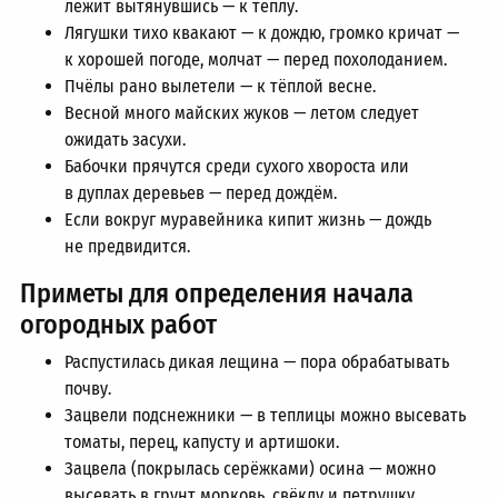
лежит вытянувшись — к теплу.
Лягушки тихо квакают — к дождю, громко кричат —
к хорошей погоде, молчат — перед похолоданием.
Пчёлы рано вылетели — к тёплой весне.
Весной много майских жуков — летом следует
ожидать засухи.
Бабочки прячутся среди сухого хвороста или
в дуплах деревьев — перед дождём.
Если вокруг муравейника кипит жизнь — дождь
не предвидится.
Приметы для определения начала
огородных работ
Распустилась дикая лещина — пора обрабатывать
почву.
Зацвели подснежники — в теплицы можно высевать
томаты, перец, капусту и артишоки.
Зацвела (покрылась серёжками) осина — можно
высевать в грунт морковь, свёклу и петрушку.