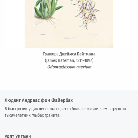
Гравюра
Джеймса Бейтмана
(James Bateman, 1811–1897)
Odontoglossum naevium
Людвиг Андреас фон Файербах
В быстро вянущих лепестках цветка больше жизни, чем в грузных
тысячелетних глыбах гранита.
Уолт Уитмен