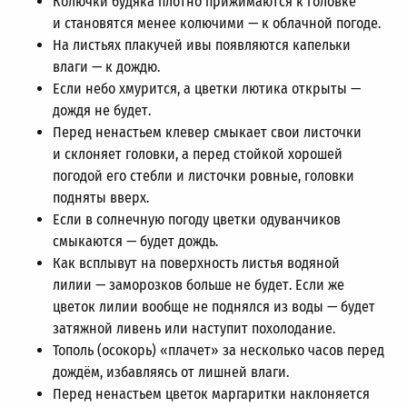
Колючки будяка плотно прижимаются к головке
и становятся менее колючими — к облачной погоде.
На листьях плакучей ивы появляются капельки
влаги — к дождю.
Если небо хмурится, а цветки лютика открыты —
дождя не будет.
Перед ненастьем клевер смыкает свои листочки
и склоняет головки, а перед стойкой хорошей
погодой его стебли и листочки ровные, головки
подняты вверх.
Если в солнечную погоду цветки одуванчиков
смыкаются — будет дождь.
Как всплывут на поверхность листья водяной
лилии — заморозков больше не будет. Если же
цветок лилии вообще не поднялся из воды — будет
затяжной ливень или наступит похолодание.
Тополь (осокорь) «плачет» за несколько часов перед
дождём, избавляясь от лишней влаги.
Перед ненастьем цветок маргаритки наклоняется