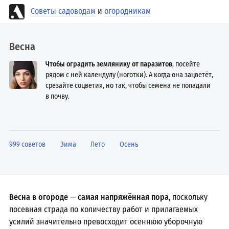
Советы садоводам
и
огородникам
Весна
Чтобы оградить землянику от паразитов
, посейте
рядом с ней календулу (ноготки). А когда она зацветёт,
срезайте соцветия, но так, чтобы семена не попадали
в почву.
999 советов
Зима
Лето
Осень
Весна в огороде
—
самая напряжённая пора
, поскольку
посевная страда по количеству работ и прилагаемых
усилий значительно превосходит осеннюю уборочную