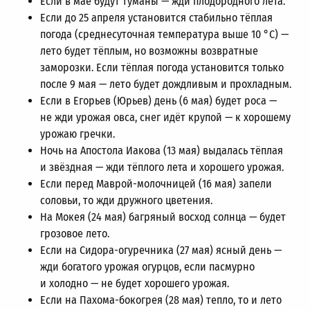
Если в мае будут туманы — жди плодородного лета.
Если до 25 апреля установится стабильно тёплая
погода (среднесуточная температура выше 10 °C) —
лето будет тёплым, но возможны возвратные
заморозки. Если тёплая погода установится только
после 9 мая — лето будет дождливым и прохладным.
Если в Егорьев (Юрьев) день (6 мая) будет роса —
не жди урожая овса, снег идёт крупой — к хорошему
урожаю гречки.
Ночь на Апостола Иакова (13 мая) выдалась тёплая
и звёздная — жди тёплого лета и хорошего урожая.
Если перед Маврой-молочницей (16 мая) запели
соловьи, то жди дружного цветения.
На Мокея (24 мая) багряный восход солнца — будет
грозовое лето.
Если на Сидора-огуречника (27 мая) ясный день —
жди богатого урожая огурцов, если пасмурно
и холодно — не будет хорошего урожая.
Если на Пахома-бокогрея (28 мая) тепло, то и лето