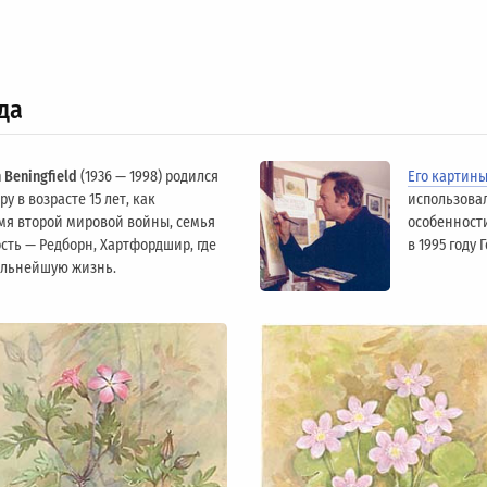
да
 Beningfield
(1936 — 1998) родился
Его картин
у в возрасте 15 лет, как
использова
мя второй мировой войны, семья
особенности
сть — Редборн, Хартфордшир, где
в 1995 году
альнейшую жизнь.