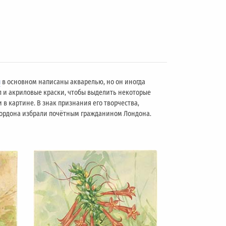
ы
в основном написаны акварелью, но он иногда
л и акриловые краски, чтобы выделить некоторые
 в картине. В знак признания его творчества,
 Гордона избрали почётным гражданином Лондонa.