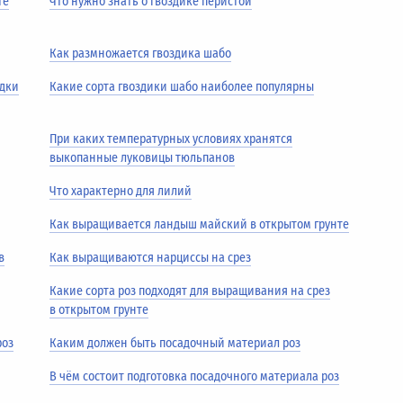
те
Что нужно знать о гвоздике перистой
Как размножается гвоздика шабо
адки
Какие сорта гвоздики шабо наиболее популярны
При каких температурных условиях хранятся
выкопанные луковицы тюльпанов
Что характерно для лилий
Как выращивается ландыш майский в открытом грунте
в
Как выращиваются нарциссы на срез
Какие сорта роз подходят для выращивания на срез
в открытом грунте
роз
Каким должен быть посадочный материал роз
В чём состоит подготовка посадочного материала роз