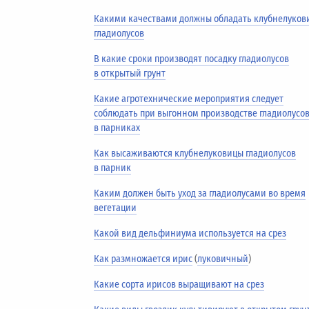
Какими качествами должны обладать клубнелуков
гладиолусов
В какие сроки производят посадку гладиолусов
в открытый грунт
Какие агротехнические мероприятия следует
соблюдать при выгонном производстве гладиолусо
в парниках
Как высаживаются клубнелуковицы гладиолусов
в парник
Каким должен быть уход за гладиолусами во время
вегетации
Какой вид дельфиниума используется на срез
Как размножается ирис
(
луковичный
)
Какие сорта ирисов выращивают на срез