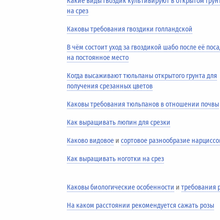
Какие виды гвоздик культивируют в открытом грун
на срез
Каковы требования гвоздики голландской
В чём состоит уход за гвоздикой шабо после её пос
на постоянное место
Когда высаживают тюльпаны открытого грунта для
получения срезанных цветов
Каковы требования тюльпанов в отношении почвы
Как выращивать люпин для срезки
Каково видовое
и
сортовое разнообразие нарциссо
Как выращивать ноготки на срез
Каковы биологические особенности
и
требования 
На каком расстоянии рекомендуется сажать розы