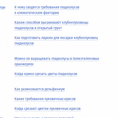
ицы
К чему сводятся требования гладиолусов
к климатическим факторам
Каким способом высаживают клубнелуковицы
гладиолусов в открытый грунт
Как подготовить парник для посадки клубнелуковиц
в
гладиолусов
Можно ли выращивать гладиолусы в полиэтиленовых
оранжереях
Когда нужно срезать цветы гладиолусов
Как размножается дельфиниум
Какие требования луковичных ирисов
Когда срезают цветки луковичных ирисов