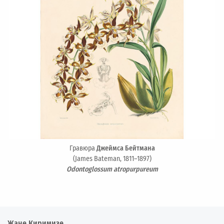
Гравюра
Джеймса Бейтмана
(James Bateman, 1811–1897)
Odontoglossum atropurpureum
Жане Киримизе