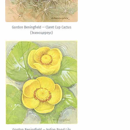
Gordon Beningfield — Claret Cup Cactus
(Эхиноцереус)
Gordon Beningfield — Indian Pond Lily