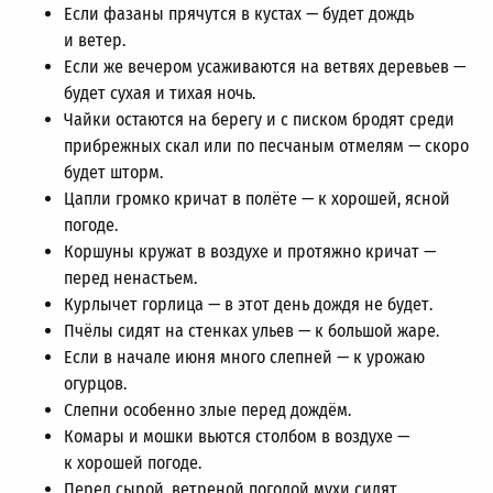
Если фазаны прячутся в кустах — будет дождь
и ветер.
Если же вечером усаживаются на ветвях деревьев —
будет сухая и тихая ночь.
Чайки остаются на берегу и с писком бродят среди
прибрежных скал или по песчаным отмелям — скоро
будет шторм.
Цапли громко кричат в полёте — к хорошей, ясной
погоде.
Коршуны кружат в воздухе и протяжно кричат —
перед ненастьем.
Курлычет горлица — в этот день дождя не будет.
Пчёлы сидят на стенках ульев — к большой жаре.
Если в начале июня много слепней — к урожаю
огурцов.
Слепни особенно злые перед дождём.
Комары и мошки вьются столбом в воздухе —
к хорошей погоде.
Перед сырой, ветреной погодой мухи сидят