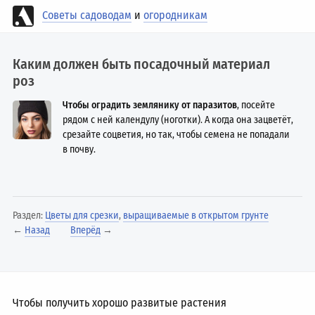
Советы садоводам
и
огородникам
Каким должен быть посадочный материал
роз
Чтобы оградить землянику от паразитов
, посейте
рядом с ней календулу (ноготки). А когда она зацветёт,
срезайте соцветия, но так, чтобы семена не попадали
в почву.
Раздел:
Цветы для срезки
,
выращиваемые в открытом грунте
←
Назад
Вперёд
→
Чтобы получить хорошо развитые растения