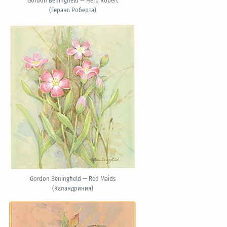
Gordon Beningfield — Herb Robert
(Герань Роберта)
Gordon Beningfield — Red Maids
(Каландриния)