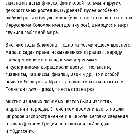
семена и листья фикуса, финиковой пальмы и других
декоративных растений. В Древней Иудее особенно
любили розы и белую лилию (известно, что в окрестностях
Иерусалима Соломон имел долину роз), а нарцисс и мирт
служили эмблемой мира.
Висячие сады Вавилона — одно из «семи чудес» древнего
мира. В садах Ирана, называвшихся парадизы, наряду
с декоративными и плодовыми деревьями
и кустарниками выращивали цветы — тюльпаны,
гиацинты, нарциссы, фиалки, маки и др., но в особой
почести были розы. Иран в древности поэты называли
Гюлистан (
гюл
— роза), то есть страна роз.
Многие из наших любимых цветов были известны
и древним народам. С течением времени цветы нашли
широкое распространение и в Европе. Сегодня сведения
о садах Древней Греции черпаются из «Илиады»
и «Одиссеи».