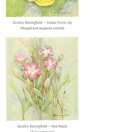
Gordon Beningfield — Indian Pond Lily
(Индейская водяная лилия)
Gordon Beningfield — Red Maids
(Каландриния)