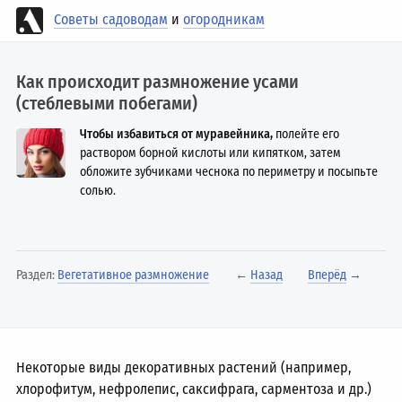
Советы садоводам
и
огородникам
Как происходит размножение усами
(стеблевыми побегами)
Чтобы избавиться от муравейника,
полейте его
раствором борной кислоты или кипятком, затем
обложите зубчиками чеснока по периметру и посыпьте
солью.
Раздел:
Вегетативное размножение
←
Назад
Вперёд
→
Некоторые виды декоративных растений (например,
хлорофитум, нефролепис, саксифрага, сарментоза и др.)