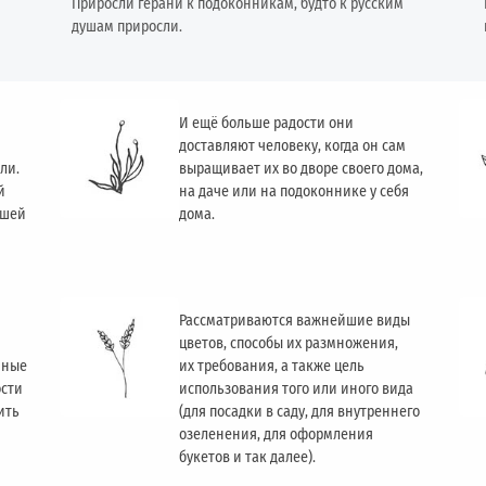
Приросли герани к подоконникам, будто к русским
душам приросли.
И ещё больше радости они
доставляют человеку, когда он сам
ли.
выращивает их во дворе своего дома,
й
на даче или на подоконнике у себя
ашей
дома.
Рассматриваются важнейшие виды
цветов, способы их размножения,
чные
их требования, а также цель
ости
использования того или иного вида
ить
(для посадки в саду, для внутреннего
озеленения, для оформления
букетов и так далее).