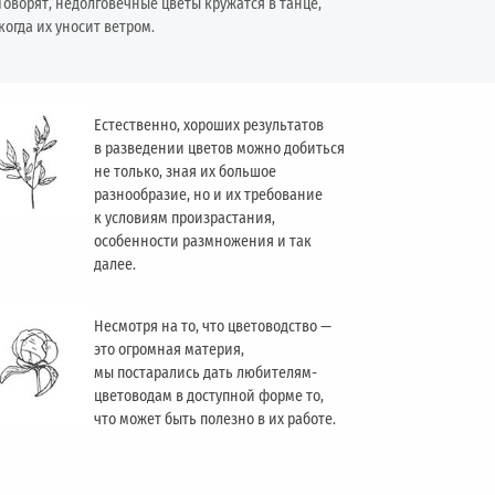
Говорят, недолговечные цветы кружатся в танце,
когда их уносит ветром.
Естественно, хороших результатов
в разведении цветов можно добиться
не только, зная их большое
разнообразие, но и их требование
к условиям произрастания,
особенности размножения и так
далее.
Несмотря на то, что цветоводство —
это огромная материя,
мы постарались дать любителям-
цветоводам в доступной форме то,
что может быть полезно в их работе.