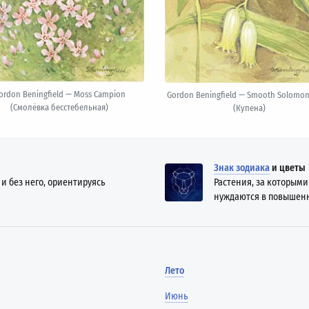
ordon Beningfield — Moss Campion
Gordon Beningfield — Smooth Solomon'
(Смолёвка бесстебельная)
(Купена)
Знак зодиака
и цветы
 и без него, ориентируясь
Растения, за которым
нуждаются в повышен
Лето
Июнь