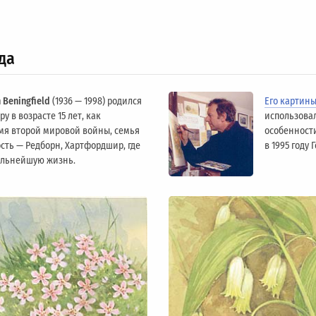
да
 Beningfield
(1936 — 1998) родился
Его картин
у в возрасте 15 лет, как
использова
мя второй мировой войны, семья
особенности
сть — Редборн, Хартфордшир, где
в 1995 году
альнейшую жизнь.