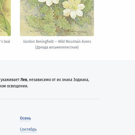
s Seal
Gordon Beningfield — Wild Mountain Avens
(Дриада восьмилепестная)
и ухаживает
Лев
, независимо от их знака Зодиака,
ном освещении.
Осень
Сентябрь