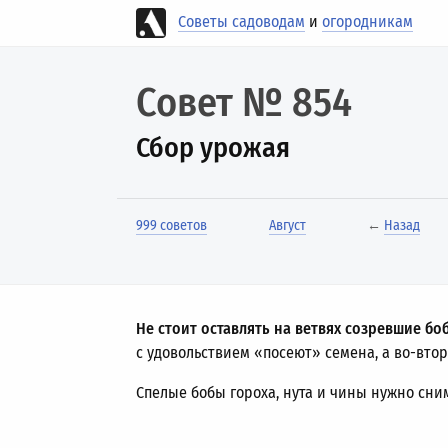
Советы садоводам
и
огородникам
Совет № 854
Сбор урожая
999 советов
Август
←
Назад
Не стоит оставлять на ветвях созревшие б
с удовольствием «посеют» семена, а во-вт
Спелые бобы гороха, нута и чины нужно сни