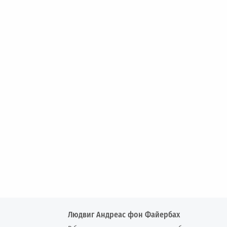
Людвиг Андреас фон Файербах