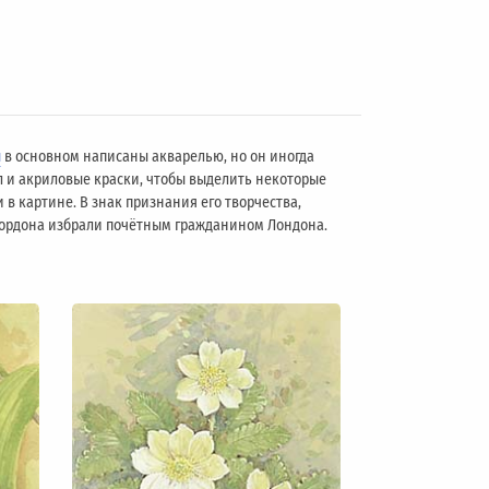
ы
в основном написаны акварелью, но он иногда
л и акриловые краски, чтобы выделить некоторые
 в картине. В знак признания его творчества,
 Гордона избрали почётным гражданином Лондонa.