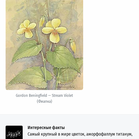
Gordon Beningfield — Stream Violet
(Фиалка)
Интересные факты
Самый крупный в мире цветок, аморфофаллум титанум,