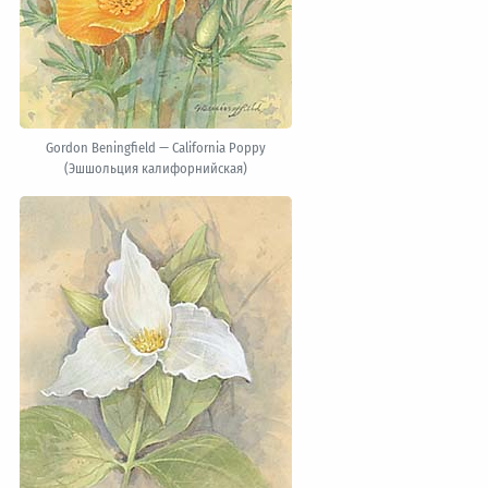
Gordon Beningfield — California Poppy
(Эшшольция калифорнийская)