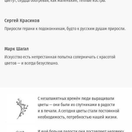
цветут, сердца обогревая, как маленькие, тёплые костры.
Сергей Красиков
Приросли герани к подоконникам, будто к русским душам приросли.
Марк Шагал
Искусство есть непрестанная попытка соперничать с красотой
цветов — и всегда безуспешно.
С незапамятных времён люди выращивали
цветы — они были их спутниками в радости
и в печали. А сегодня цветы стали постоянной
необходимость, потребностью нашей жизни.
И ещё больше радости они доставляют человеку,