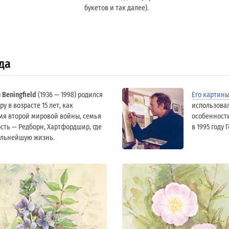
букетов и так далее).
да
 Beningfield
(1936 — 1998) родился
Его картин
у в возрасте 15 лет, как
использова
мя второй мировой войны, семья
особенности
сть — Редборн, Хартфордшир, где
в 1995 году
альнейшую жизнь.