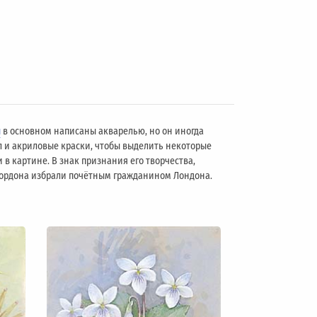
ы
в основном написаны акварелью, но он иногда
л и акриловые краски, чтобы выделить некоторые
 в картине. В знак признания его творчества,
 Гордона избрали почётным гражданином Лондонa.