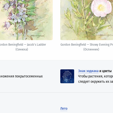
ordon Beningfield — Jacob's Ladder
Gordon Beningfield — Showy Evening P
(Синюха)
(Ослинник)
Знак зодиака
и цветы
азмножения покрытосеменных
Чтобы растения, кото
следует окружить их з
Лето