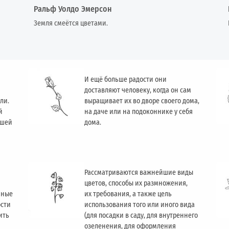
Ральф Уолдо Эмерсон
Земля смеётся цветами.
И ещё больше радости они
доставляют человеку, когда он сам
ли.
выращивает их во дворе своего дома,
й
на даче или на подоконнике у себя
ашей
дома.
Рассматриваются важнейшие виды
цветов, способы их размножения,
чные
их требования, а также цель
ости
использования того или иного вида
ить
(для посадки в саду, для внутреннего
озеленения, для оформления