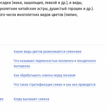
садки (маки, эшшольция, левкой и др.), и виды,
нолетние китайские астры, душистый горошек и др.).
го числа многолетних видов цветов (люпин,
Какие виды цветов размножаются семенами
Что называют подлинностью посевного
и
посадочного
материала
Как обрабатывать семена перед посевом
Что такое стратификация семян
и
как она проводится
ние
Когда высевают семена