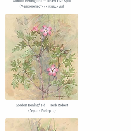
Gordon Beningfield — Desert Five Spot
(Мелколепестник изящный)
Gordon Beningfield — Herb Robert
(Герань Роберта)