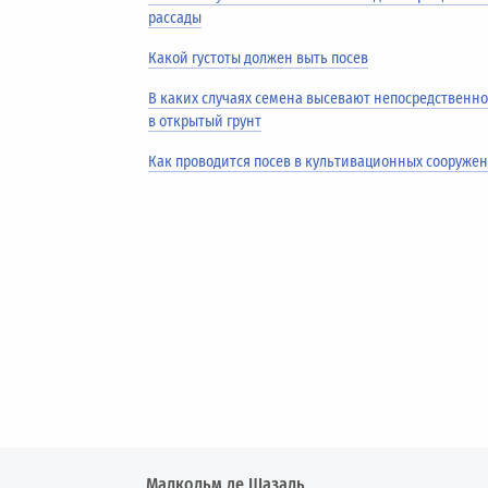
рассады
Какой густоты должен выть посев
В каких случаях семена высевают непосредственн
в открытый грунт
Как проводится посев в культивационных сооруже
Малкольм де Шазаль