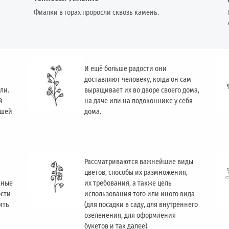
Фиалки в горах проросли сквозь камень.
И ещё больше радости они
доставляют человеку, когда он сам
ли.
выращивает их во дворе своего дома,
й
на даче или на подоконнике у себя
ашей
дома.
Рассматриваются важнейшие виды
цветов, способы их размножения,
чные
их требования, а также цель
ости
использования того или иного вида
ить
(для посадки в саду, для внутреннего
озеленения, для оформления
букетов и так далее).