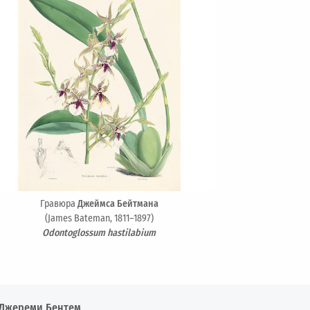
Гравюра
Джеймса Бейтмана
(James Bateman, 1811–1897)
Odontoglossum hastilabium
Джереми Бентем