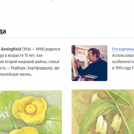
да
 Beningfield
(1936 — 1998) родился
Его картин
у в возрасте 15 лет, как
использова
мя второй мировой войны, семья
особенности
сть — Редборн, Хартфордшир, где
в 1995 году
альнейшую жизнь.