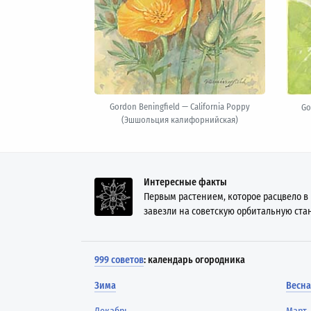
Gordon Beningfield — California Poppy
Go
(Эшшольция калифорнийская)
Интересные факты
Первым растением, которое расцвело в 
завезли на советскую орбитальную стан
999 советов
: календарь огородника
Зима
Весна