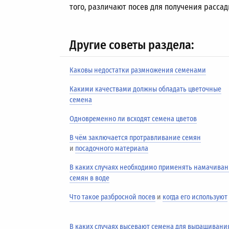
того, различают посев для получения рассады
Другие советы раздела:
Каковы недостатки размножения семенами
Какими качествами должны обладать цветочные
семена
Одновременно ли всходят семена цветов
В чём заключается протравливание семян
и
посадочного материала
В каких случаях необходимо применять намачива
семян в воде
Что такое разбросной посев
и
когда его используют
В каких случаях высевают семена для выращивани