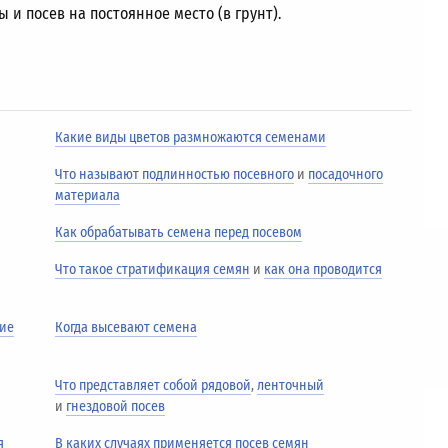
 и посев на постоянное место (в грунт).
Какие виды цветов размножаются семенами
Что называют подлинностью посевного
и
посадочного
материала
Как обрабатывать семена перед посевом
Что такое стратификация семян
и
как она проводится
ние
Когда высевают семена
Что представляет собой рядовой
,
ленточный
и
гнездовой посев
я
В каких случаях применяется посев семян