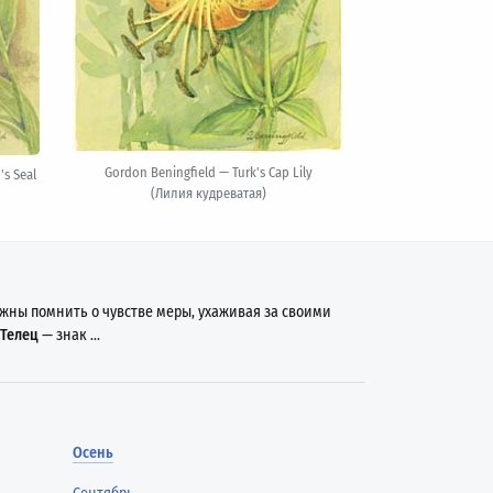
Gordon Beningfield — Turk's Cap Lily
s Seal
(Лилия кудреватая)
жны помнить о чувстве меры, ухаживая за своими
Телец
— знак ...
Осень