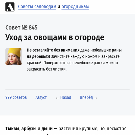
Советы садоводам
и
огородникам
Совет № 845
Уход за овощами в огороде
Не оставляйте без внимания даже небольшие раны
на деревьях!
Зачистите каждую ножом и закрасьте
краской. Поверхностные неглубокие ранки можно
закрасить без чистки.
999 советов
Август
←
Назад
Вперёд
→
Тыквы
,
арбузы
и
дыни
— растения крупные, но, несмотря