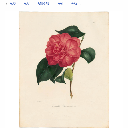
←
438
439
Апрель
441
442
→