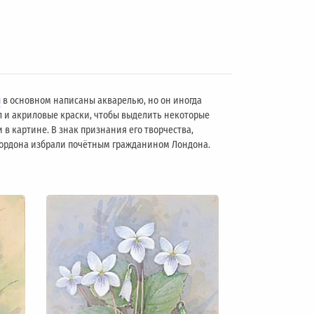
ы
в основном написаны акварелью, но он иногда
л и акриловые краски, чтобы выделить некоторые
 в картине. В знак признания его творчества,
 Гордона избрали почётным гражданином Лондонa.