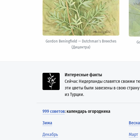
Gordon Beningfield — Dutchman's Breeches
Go
(Дицентра)
Интересные факты
Сейчас Нидерланды славятся своими тю
эти цветы были завезены в свою страну
из Турции.
999 советов
: календарь огородника
Зима
Весна
Декабрь
Март