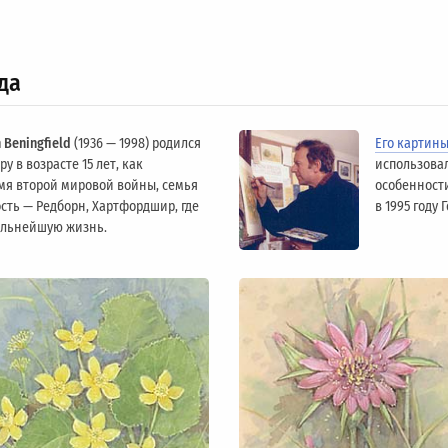
да
 Beningfield
(1936 — 1998) родился
Его картин
у в возрасте 15 лет, как
использова
мя второй мировой войны, семья
особенности
сть — Редборн, Хартфордшир, где
в 1995 году
альнейшую жизнь.