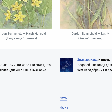
rdon Beningfield — Marsh Marigold
Gordon Beningfield — Salsify
(Калужница болотная)
(Козлобородник)
Знак зодиака
и цветы
льпанами, но мало кто знает, что
Водолей-цветовод долж
 голландцами лишь в 16-м веке
чем на удобрения и сле
Лето
Июнь