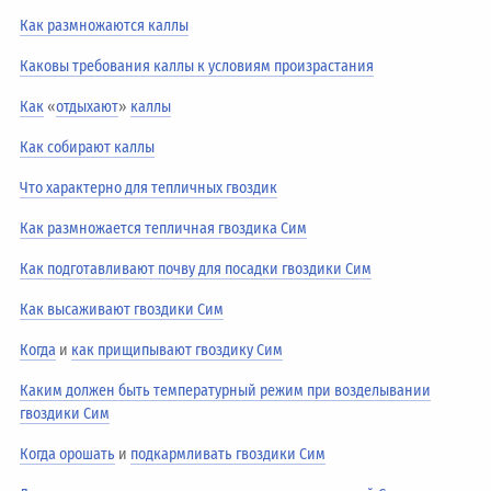
Как размножаются каллы
Каковы требования каллы к условиям произрастания
Как
«
отдыхают
»
каллы
Как собирают каллы
Что характерно для тепличных гвоздик
Как размножается тепличная гвоздика Сим
Как подготавливают почву для посадки гвоздики Сим
Как высаживают гвоздики Сим
Когда
и
как прищипывают гвоздику Сим
Каким должен быть температурный режим при возделывании
гвоздики Сим
Когда орошать
и
подкармливать гвоздики Сим