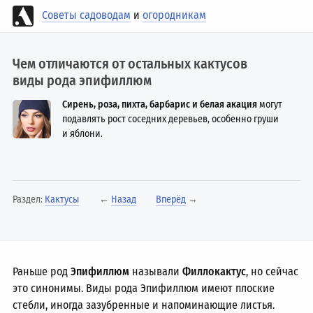
Советы садоводам
и
огородникам
Чем отличаются от остальных кактусов
виды рода эпифиллюм
Сирень, роза, пихта, барбарис и белая акация
могут
подавлять рост соседних деревьев, особенно груши
и яблони.
Раздел:
Кактусы
←
Назад
Вперёд
→
Раньше род
Эпифиллюм
называли
Филлокактус
, но сейчас
это синонимы. Виды рода Эпифиллюм имеют плоские
стебли, иногда зазубренные и напоминающие листья.