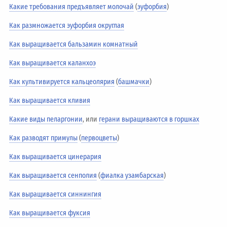
Какие требования предъявляет молочай
(
эуфорбия
)
Как размножается эуфорбия округлая
Как выращивается бальзамин комнатный
Как выращивается каланхоэ
Как культивируется кальцеолярия
(
башмачки
)
Как выращивается кливия
Какие виды пеларгонии
, или
герани выращиваются в горшках
Как разводят примулы
(
первоцветы
)
Как выращивается цинерария
Как выращивается сенполия
(
фиалка узамбарская
)
Как выращивается синнингия
Как выращивается фуксия