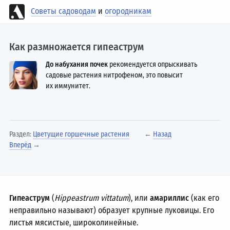
Советы садоводам
и
огородникам
Как размножается гипеаструм
До набухания почек
рекомендуется опрыскивать
садовые растения нитрофеном, это повысит
их иммунитет.
Раздел:
Цветущие горшечные растения
←
Назад
Вперёд
→
Гипеаструм
(
Hippeastrum vittatum
), или
амариллис
(как его
неправильно называют) образует крупные луковицы. Его
листья мясистые, широколинейные.