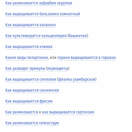
Как размножается эуфорбия округлая
Как выращивается бальзамин комнатный
Как выращивается каланхоэ
Как культивируется кальцеолярия
(
башмачки
)
Как выращивается кливия
Какие виды пеларгонии
, или
герани выращиваются в горшках
Как разводят примулы
(
первоцветы
)
Как выращивается сенполия
(
фиалка узамбарская
)
Как выращивается синнингия
Как выращивается фуксия
Как размножается
и
как выращивается гортензия
Как размножается гипеаструм