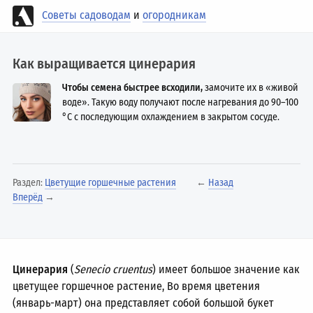
Советы садоводам
и
огородникам
Как выращивается цинерария
Чтобы семена быстрее всходили,
замочите их в «живой
воде». Такую воду получают после нагревания до
90–100
°C с последующим охлаждением в закрытом сосуде.
Раздел:
Цветущие горшечные растения
←
Назад
Вперёд
→
Цинерария
(
Senecio cruentus
) имеет большое значение как
цветущее горшечное растение, Во время цветения
(январь-март) она представляет собой большой букет