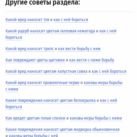
Другие советы раздела:
Какой вред наносит тля
и
как с ней бороться
Какой ущерб наносит цветам галловая нематода
и
как с ней
бороться
Какой вред наносит трипс
и
как вести борьбу с ним
Как повреждают цветы щитовки
и
как вести с ними борьбу
Какой вред наносит цветам капустная совка
и
как с ней бороться
Какой вред наносят проволочные черви
и
каковы меры борьбы
с ними
Какие повреждения наносит цветам белокрылка
и
как с ней
бороться
Как вредят цветам голые слизни
и
каковы меры борьбы с ними
Какие повреждения наносит цветам медведка обыкновенная
и
каковы меры борьбы с ней