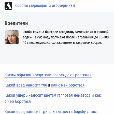
Советы садоводам
и
огородникам
Вредители
Чтобы семена быстрее всходили,
замочите их в «живой
воде». Такую воду получают после нагревания до
90–100
°C с последующим охлаждением в закрытом сосуде.
Каким образом вредители повреждают растения
Какой вред наносит тля
и
как с ней бороться
Какой ущерб наносит цветам галловая нематода
и
как
с ней бороться
Какой вред наносит трипс
и
как вести борьбу с ним