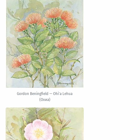
Gordon Beningfield — Ohi'a Lehua
(Охиа)