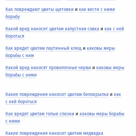
Как повреждают цветы щитовки
и
как вести с ними
борьбу
Какой вред наносит цветам капустная совка
и
как с ней
бороться
Как вредит цветам паутинный клещ
и
каковы меры
борьбы с ним
Какой вред наносят проволочные черви
и
каковы меры
борьбы с ними
Какие повреждения наносит цветам белокрылка
и
как
с ней бороться
Как вредят цветам голые слизни
и
каковы меры борьбы
с ними
Какие повреждения наносит цветам медведка