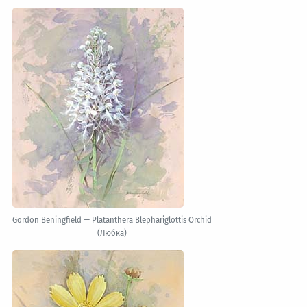
Gordon Beningfield — Platanthera Blephariglottis Orchid
(Любка)