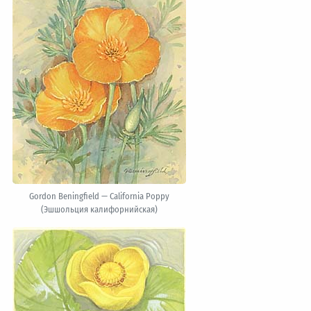
Gordon Beningfield — California Poppy
(Эшшольция калифорнийская)