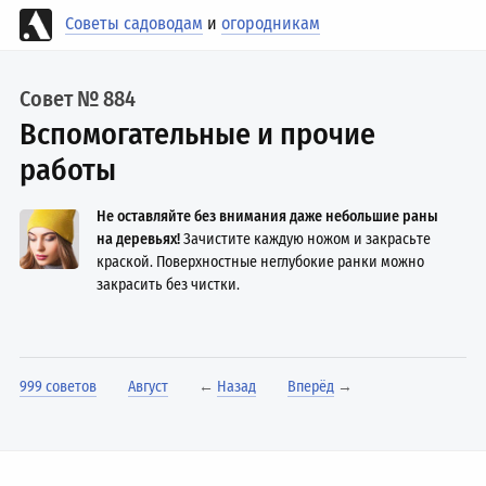
Советы садоводам
и
огородникам
Совет № 884
Вспомогательные и прочие
работы
Не оставляйте без внимания даже небольшие раны
на деревьях!
Зачистите каждую ножом и закрасьте
краской. Поверхностные неглубокие ранки можно
закрасить без чистки.
999 советов
Август
←
Назад
Вперёд
→