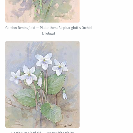
Gordon Beningfield — Platanthera Blephariglottis Orchid
(Любка)