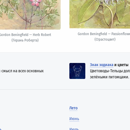
Gordon Beningfield — Passionflow
Gordon Beningfield — Herb Robert
(Страстоцвет)
(Герань Роберта)
Знак зодиака
и цветы
 смысл на всех основных
Цветоводы-Тельцы дол
зелёными питомцами.
Лето
Июнь
ь
Июль