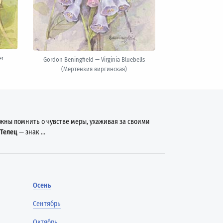
er
Gordon Beningfield — Virginia Bluebells
(Мертензия виргинская)
жны помнить о чувстве меры, ухаживая за своими
Телец
— знак ...
Осень
Сентябрь
Октябрь