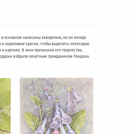
ы
в основном написаны акварелью, но он иногда
л и акриловые краски, чтобы выделить некоторые
 в картине. В знак признания его творчества,
 Гордона избрали почётным гражданином Лондонa.