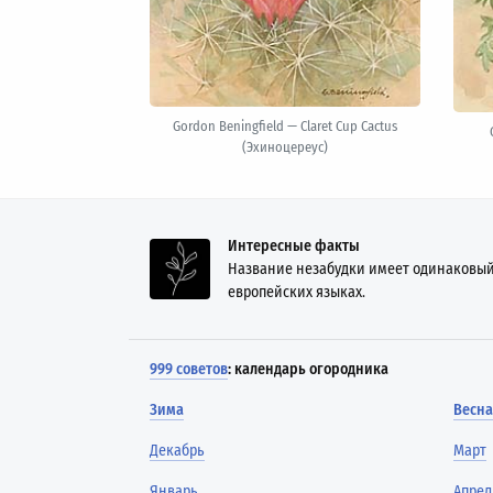
Gordon Beningfield — Claret Cup Cactus
(Эхиноцереус)
Интересные факты
Название незабудки имеет одинаковый
европейских языках.
999 советов
: календарь огородника
Зима
Весна
Декабрь
Март
Январь
Апрел