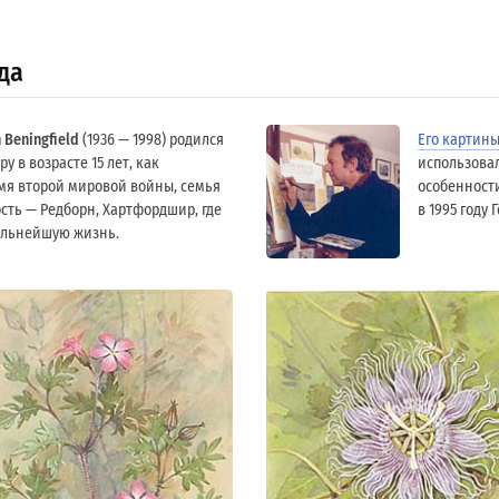
да
 Beningfield
(1936 — 1998) родился
Его картин
у в возрасте 15 лет, как
использова
мя второй мировой войны, семья
особенности
сть — Редборн, Хартфордшир, где
в 1995 году
альнейшую жизнь.