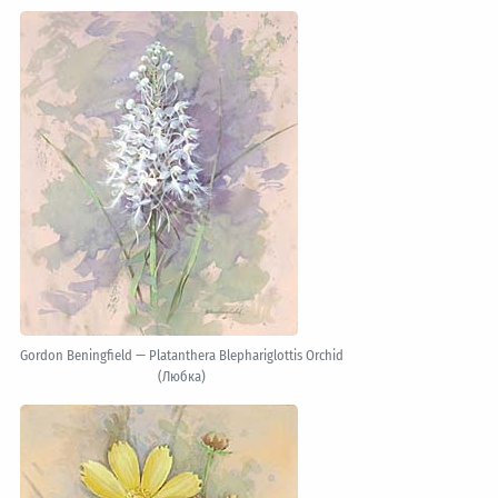
Gordon Beningfield — Platanthera Blephariglottis Orchid
(Любка)