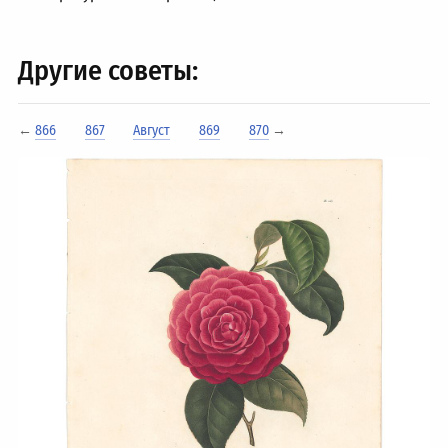
Другие советы:
←
866
867
Август
869
870
→