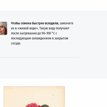
Чтобы семена быстрее всходили,
замочите
их в «живой воде». Такую воду получают
после нагревания до
90–100
°C с
последующим охлаждением в закрытом
сосуде.