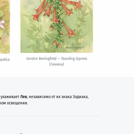
Gordon Beningfield — Standing Cypress
patica
(Синюха)
и ухаживает
Лев
, независимо от их знака Зодиака,
ном освещении.