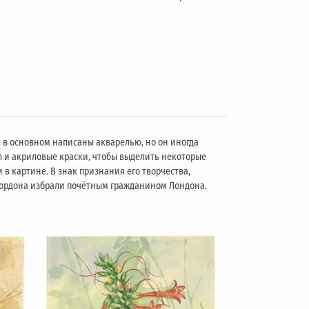
ы
в основном написаны акварелью, но он иногда
л и акриловые краски, чтобы выделить некоторые
 в картине. В знак признания его творчества,
 Гордона избрали почётным гражданином Лондонa.