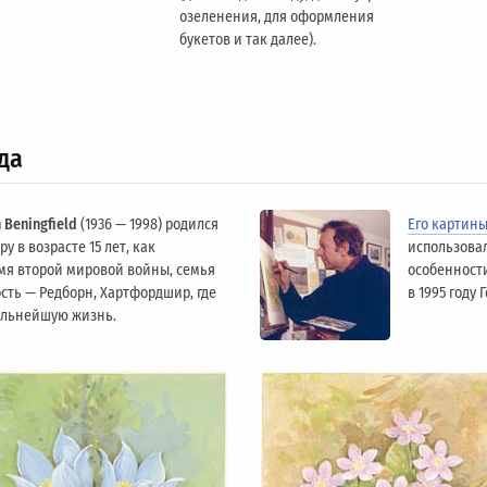
озеленения, для оформления
букетов и так далее).
да
 Beningfield
(1936 — 1998) родился
Его картин
у в возрасте 15 лет, как
использова
мя второй мировой войны, семья
особенности
сть — Редборн, Хартфордшир, где
в 1995 году
альнейшую жизнь.