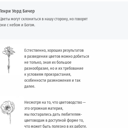
Генри Уорд Бичер
Цветы могут склониться в нашу сторону, но говорят
они с небом и Богом.
Естественно, хороших результатов
в разведении цветов можно добиться
не только, зная их большое
разнообразие, но и их требование
к условиям произрастания,
особенности размножения и так
далее.
Несмотря на то, что цветоводство —
это огромная материя,
мы постарались дать любителям-
цветоводам в доступной форме то,
что может быть полезно в их работе.