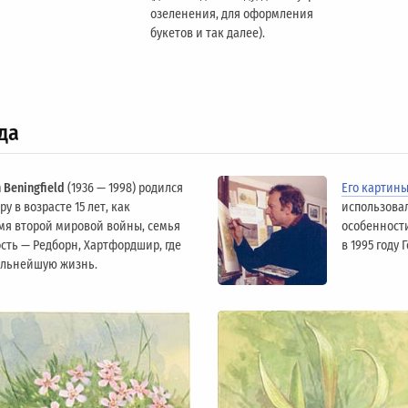
озеленения, для оформления
букетов и так далее).
да
 Beningfield
(1936 — 1998) родился
Его картин
у в возрасте 15 лет, как
использова
мя второй мировой войны, семья
особенности
сть — Редборн, Хартфордшир, где
в 1995 году
альнейшую жизнь.