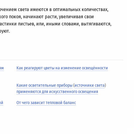
ючением света имеются в оптимальных количествах,
ого покоя, начинают расти, увеличивая свои
ластинки листьев, или, иными словами, вытягиваются,
руют.
иям
Как реагируют цветы на изменение освещённости
Какие осветительные приборы
(
источники света
)
применяются для искусственного освещения
ий
От чего зависит тепловой баланс