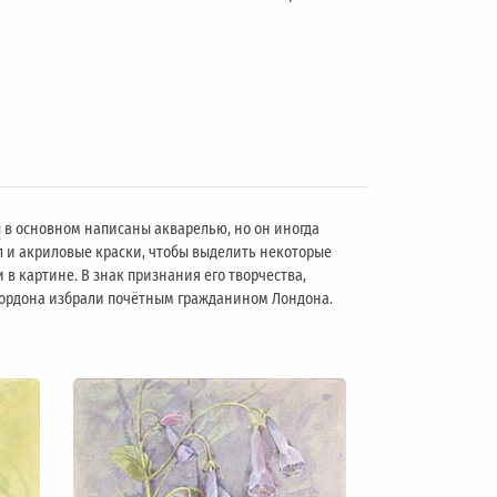
ы
в основном написаны акварелью, но он иногда
л и акриловые краски, чтобы выделить некоторые
 в картине. В знак признания его творчества,
 Гордона избрали почётным гражданином Лондонa.