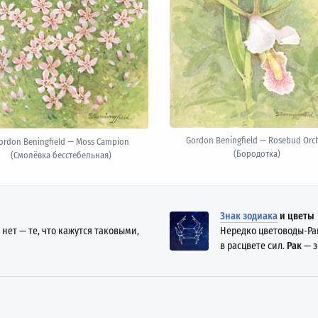
Gordon Beningfield — Rosebud Orc
ordon Beningfield — Moss Campion
(Бородотка)
(Смолёвка бесстебельная)
Знак зодиака
и цветы
 нет — те, что кажутся таковыми,
Нередко цветоводы-Ра
в расцвете сил.
Рак
— з