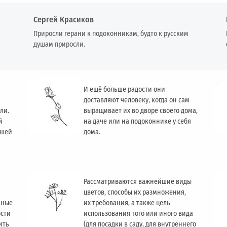
Сергей Красиков
Приросли герани к подоконникам, будто к русским
душам приросли.
И ещё больше радости они
доставляют человеку, когда он сам
ли.
выращивает их во дворе своего дома,
й
на даче или на подоконнике у себя
ашей
дома.
Рассматриваются важнейшие виды
цветов, способы их размножения,
чные
их требования, а также цель
ости
использования того или иного вида
ить
(для посадки в саду, для внутреннего