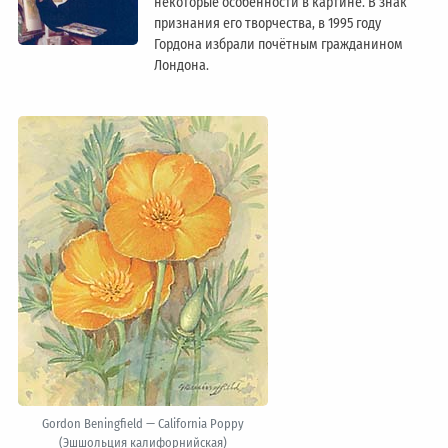
некоторые особенности в картине. В знак
признания его творчества, в 1995 году
Гордона избрали почётным гражданином
Лондонa.
Gordon Beningfield — California Poppy
(Эшшольция калифорнийская)