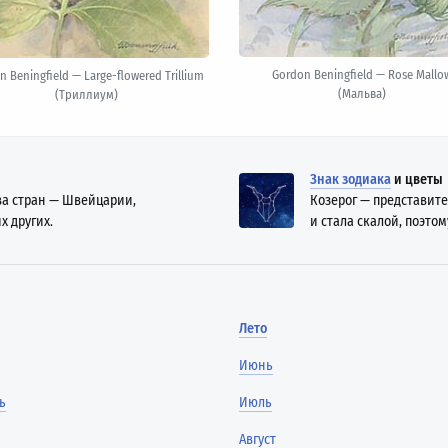
Gordon Beningfield — Rose Mallo
n Beningfield — Large-flowered Trillium
(Мальва)
(Триллиум)
Знак зодиака
и цветы
ва стран — Швейцарии,
Козерог — представите
х других.
и стала скалой, поэтом
Лето
Июнь
ь
Июль
Август