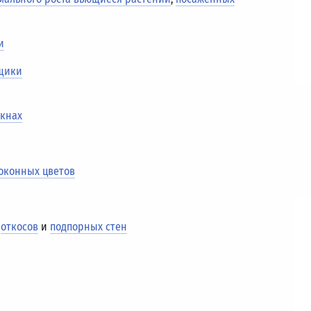
и
ящики
окнах
оконных цветов
,
откосов
и
подпорных стен