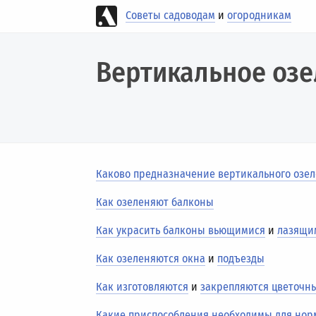
Советы садоводам
и
огородникам
Вертикальное оз
Каково предназначение вертикального озе
Как озеленяют балконы
Как украсить балконы вьющимися
и
лазящи
Как озеленяются окна
и
подъезды
Как изготовляются
и
закрепляются цветочн
Какие приспособления необходимы для нор