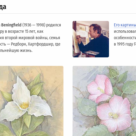
да
 Beningfield
(1936 — 1998) родился
Его картин
у в возрасте 15 лет, как
использова
мя второй мировой войны, семья
особенности
сть — Редборн, Хартфордшир, где
в 1995 году
альнейшую жизнь.