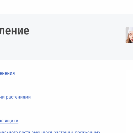
еление
ленения
ми растениями
ые ящики
мального роста вьющиеся растений
,
посаженных