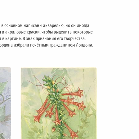
ы
в основном написаны акварелью, но он иногда
л и акриловые краски, чтобы выделить некоторые
 в картине. В знак признания его творчества,
 Гордона избрали почётным гражданином Лондонa.