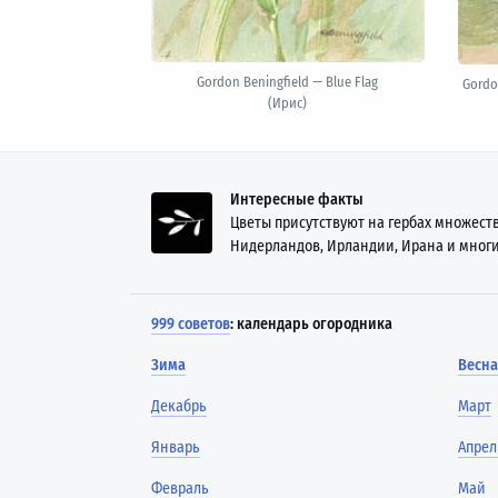
Gordon Beningfield — Blue Flag
Gordo
(Ирис)
Интересные факты
Цветы присутствуют на гербах множест
Нидерландов, Ирландии, Ирана и многи
999 советов
: календарь огородника
Зима
Весна
Декабрь
Март
Январь
Апрел
Февраль
Май