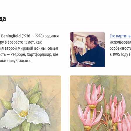
да
 Beningfield
(1936 — 1998) родился
Его картин
у в возрасте 15 лет, как
использова
мя второй мировой войны, семья
особенности
сть — Редборн, Хартфордшир, где
в 1995 году
альнейшую жизнь.