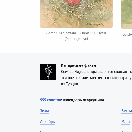
Gordon Beningfield — Claret Cup Cactus
Gordo
(Эхиноцереус)
Интересные факты
Сейчас Нидерланды славятся своими тю
эти цветы были завезены в свою страну
из Турции.
999 советов
: календарь огородника
Зима
Весна
Декабрь
Март