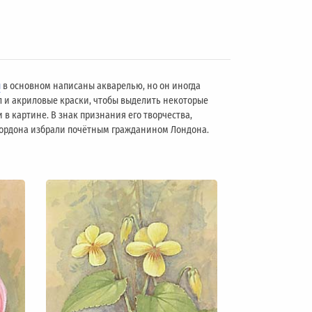
ы
в основном написаны акварелью, но он иногда
л и акриловые краски, чтобы выделить некоторые
 в картине. В знак признания его творчества,
 Гордона избрали почётным гражданином Лондонa.