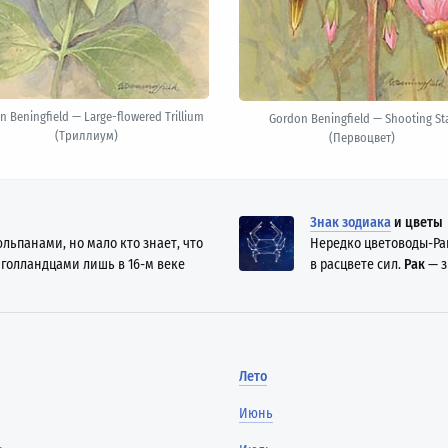
n Beningfield — Large-flowered Trillium
Gordon Beningfield — Shooting St
(Триллиум)
(Первоцвет)
Знак зодиака
и цветы
льпанами, но мало кто знает, что
Нередко цветоводы-Ра
 голландцами лишь в 16-м веке
в расцвете сил.
Рак
— з
Лето
Июнь