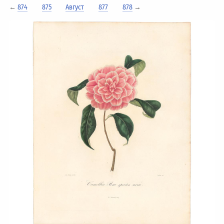
←
874
875
Август
877
878
→