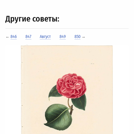
Другие советы:
←
846
847
Август
849
850
→