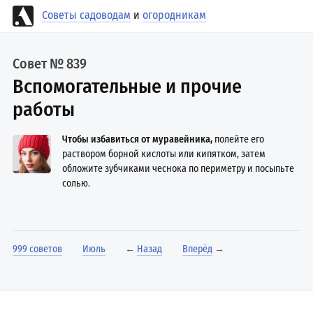
Советы садоводам
и
огородникам
Совет № 839
Вспомогательные и прочие
работы
Чтобы избавиться от муравейника,
полейте его
раствором борной кислоты или кипятком, затем
обложите зубчиками чеснока по периметру и посыпьте
солью.
999 советов
Июль
←
Назад
Вперёд
→