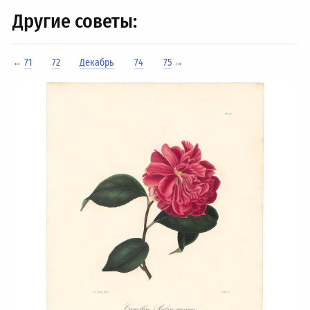
Другие советы:
←
71
72
Декабрь
74
75
→