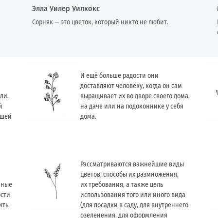
Элла Уилер Уилкокс
Сорняк — это цветок, который никто не любит.
И ещё больше радости они
доставляют человеку, когда он сам
ли.
выращивает их во дворе своего дома,
й
на даче или на подоконнике у себя
ашей
дома.
Рассматриваются важнейшие виды
цветов, способы их размножения,
чные
их требования, а также цель
ости
использования того или иного вида
ить
(для посадки в саду, для внутреннего
озеленения, для оформления