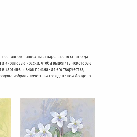
ы
в основном написаны акварелью, но он иногда
л и акриловые краски, чтобы выделить некоторые
 в картине. В знак признания его творчества,
 Гордона избрали почётным гражданином Лондонa.