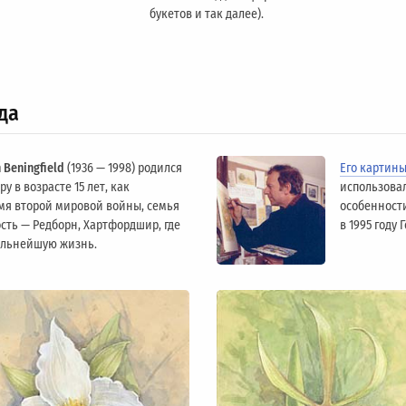
букетов и так далее).
да
 Beningfield
(1936 — 1998) родился
Его картин
у в возрасте 15 лет, как
использова
мя второй мировой войны, семья
особенности
сть — Редборн, Хартфордшир, где
в 1995 году
альнейшую жизнь.