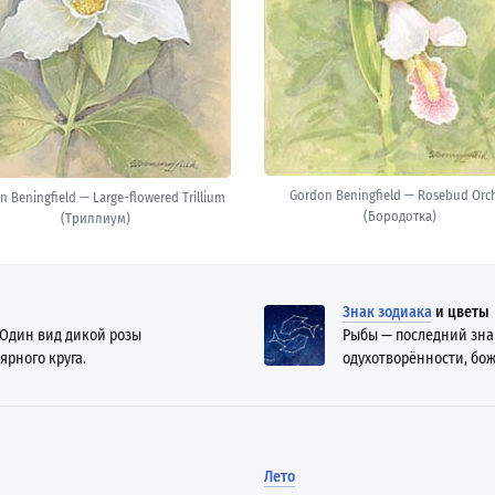
Gordon Beningfield — Rosebud Orc
n Beningfield — Large-flowered Trillium
(Бородотка)
(Триллиум)
Знак зодиака
и цветы
 Один вид дикой розы
Рыбы — последний знак
ярного круга.
одухотворённости, бож
Лето