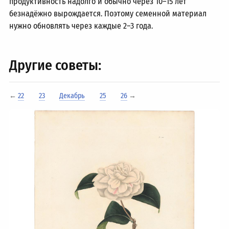
продуктивность надолго и обычно через
10–15
лет
безнадёжно вырождается. Поэтому семенной материал
нужно обновлять через каждые
2–3 года.
Другие советы:
←
22
23
Декабрь
25
26
→