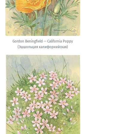
Gordon Beningfield — California Poppy
(Эшшольция калифорнийская)